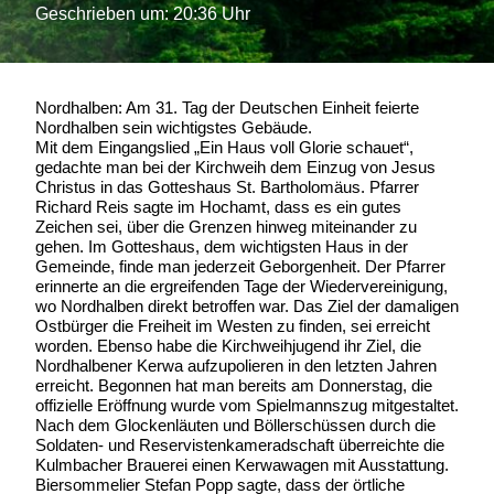
Geschrieben um: 20:36 Uhr
Nordhalben: Am 31. Tag der Deutschen Einheit feierte
Nordhalben sein wichtigstes Gebäude.
Mit dem Eingangslied „Ein Haus voll Glorie schauet“,
gedachte man bei der Kirchweih dem Einzug von Jesus
Christus in das Gotteshaus St. Bartholomäus. Pfarrer
Richard Reis sagte im Hochamt, dass es ein gutes
Zeichen sei, über die Grenzen hinweg miteinander zu
gehen. Im Gotteshaus, dem wichtigsten Haus in der
Gemeinde, finde man jederzeit Geborgenheit. Der Pfarrer
erinnerte an die ergreifenden Tage der Wiedervereinigung,
wo Nordhalben direkt betroffen war. Das Ziel der damaligen
Ostbürger die Freiheit im Westen zu finden, sei erreicht
worden. Ebenso habe die Kirchweihjugend ihr Ziel, die
Nordhalbener Kerwa aufzupolieren in den letzten Jahren
erreicht. Begonnen hat man bereits am Donnerstag, die
offizielle Eröffnung wurde vom Spielmannszug mitgestaltet.
Nach dem Glockenläuten und Böllerschüssen durch die
Soldaten- und Reservistenkameradschaft überreichte die
Kulmbacher Brauerei einen Kerwawagen mit Ausstattung.
Biersommelier Stefan Popp sagte, dass der örtliche