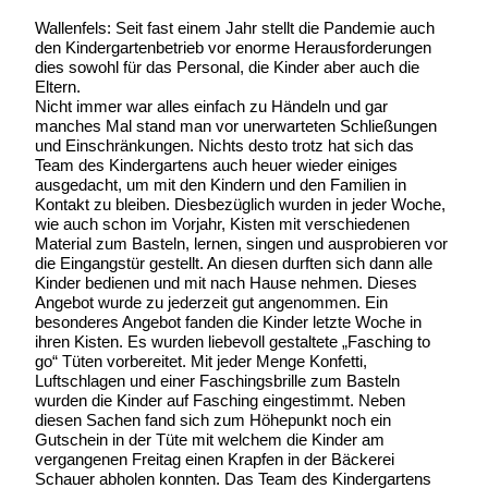
Wallenfels: Seit fast einem Jahr stellt die Pandemie auch
den Kindergartenbetrieb vor enorme Herausforderungen
dies sowohl für das Personal, die Kinder aber auch die
Eltern.
Nicht immer war alles einfach zu Händeln und gar
manches Mal stand man vor unerwarteten Schließungen
und Einschränkungen. Nichts desto trotz hat sich das
Team des Kindergartens auch heuer wieder einiges
ausgedacht, um mit den Kindern und den Familien in
Kontakt zu bleiben. Diesbezüglich wurden in jeder Woche,
wie auch schon im Vorjahr, Kisten mit verschiedenen
Material zum Basteln, lernen, singen und ausprobieren vor
die Eingangstür gestellt. An diesen durften sich dann alle
Kinder bedienen und mit nach Hause nehmen. Dieses
Angebot wurde zu jederzeit gut angenommen. Ein
besonderes Angebot fanden die Kinder letzte Woche in
ihren Kisten. Es wurden liebevoll gestaltete „Fasching to
go“ Tüten vorbereitet. Mit jeder Menge Konfetti,
Luftschlagen und einer Faschingsbrille zum Basteln
wurden die Kinder auf Fasching eingestimmt. Neben
diesen Sachen fand sich zum Höhepunkt noch ein
Gutschein in der Tüte mit welchem die Kinder am
vergangenen Freitag einen Krapfen in der Bäckerei
Schauer abholen konnten. Das Team des Kindergartens