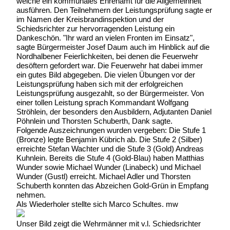
welche ein kommunales Ehrenamt für die Allgemeinheit
ausführen. Den Teilnehmern der Leistungsprüfung sagte er
im Namen der Kreisbrandinspektion und der
Schiedsrichter zur hervorragenden Leistung ein
Dankeschön. "Ihr ward an vielen Fronten im Einsatz",
sagte Bürgermeister Josef Daum auch im Hinblick auf die
Nordhalbener Feierlichkeiten, bei denen die Feuerwehr
desöftern gefordert war. Die Feuerwehr hat dabei immer
ein gutes Bild abgegeben. Die vielen Übungen vor der
Leistungsprüfung haben sich mit der erfolgreichen
Leistungsprüfung ausgezahlt, so der Bürgermeister. Von
einer tollen Leistung sprach Kommandant Wolfgang
Ströhlein, der besonders den Ausbildern, Adjutanten Daniel
Pöhnlein und Thorsten Schuberth, Dank sagte.
Folgende Auszeichnungen wurden vergeben: Die Stufe 1
(Bronze) legte Benjamin Kübrich ab. Die Stufe 2 (Silber)
erreichte Stefan Wachter und die Stufe 3 (Gold) Andreas
Kuhnlein. Bereits die Stufe 4 (Gold-Blau) haben Matthias
Wunder sowie Michael Wunder (Linabeck) und Michael
Wunder (Gustl) erreicht. Michael Adler und Thorsten
Schuberth konnten das Abzeichen Gold-Grün in Empfang
nehmen.
Als Wiederholer stellte sich Marco Schultes. mw
Unser Bild zeigt die Wehrmänner mit v.l. Schiedsrichter