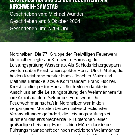
Kirchweih- Samstag
Geschrieben von:
Michael Wunder
Geschrieben am:
6 Oktober 2004
Geschrieben um: 23:04 Uhr
Nordhalben: Die 77. Gruppe der Freiwilligen Feuerwehr
Nordhalben legte am Kirchweih- Samstag die
Leistungsprüfung Wasser ab. Als Schiedsrichtergespann
wirkten dabei Kreisbrandinspektor Hans- Ulrich Müller, die
beiden Kreisbrandmeister Hans- Joachim Maier und
Matthias Barnickel sowie Kommandant Frank Fischer.
Kreisbrandinspektor Hans- Ulrich Müller dankte im
Anschluss an die Leistungsprüfung den Wehrmännern für
ihre Arbeit auf dem Sektor der Feuerwehr. Die
Feuerwehrmannschaft in Nordhalben war in den
vergangenen Monaten bei den unterschiedlichsten
Veranstaltungen gefordert, die Leistungsprüfung sei
nunmehr das entsprechende "i- Tüpferchen" einer
großartigen Leistung. Hans- Ulrich Müller dankte der
Führungsmannschaft der hoch motivierten Wehrmänner,