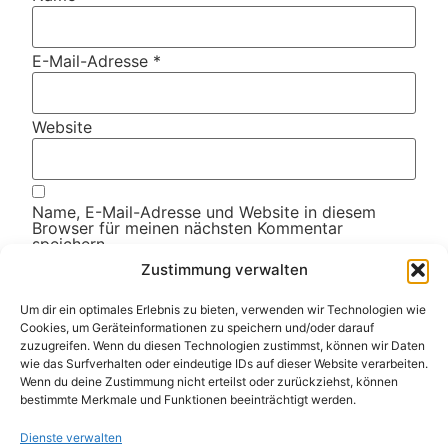
E-Mail-Adresse
*
Website
Name, E-Mail-Adresse und Website in diesem
Browser für meinen nächsten Kommentar
speichern.
Zustimmung verwalten
Diese Website verwendet Akismet, um Spam zu
Um dir ein optimales Erlebnis zu bieten, verwenden wir Technologien wie
reduzieren.
Erfahre, wie deine Kommentardaten
Cookies, um Geräteinformationen zu speichern und/oder darauf
zuzugreifen. Wenn du diesen Technologien zustimmst, können wir Daten
verarbeitet werden.
wie das Surfverhalten oder eindeutige IDs auf dieser Website verarbeiten.
Wenn du deine Zustimmung nicht erteilst oder zurückziehst, können
bestimmte Merkmale und Funktionen beeinträchtigt werden.
Weitere Artikel
Dienste verwalten