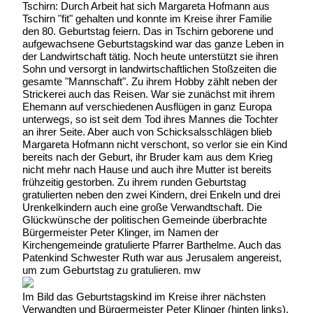
Tschirn: Durch Arbeit hat sich Margareta Hofmann aus
Tschirn "fit" gehalten und konnte im Kreise ihrer Familie
den 80. Geburtstag feiern. Das in Tschirn geborene und
aufgewachsene Geburtstagskind war das ganze Leben in
der Landwirtschaft tätig. Noch heute unterstützt sie ihren
Sohn und versorgt in landwirtschaftlichen Stoßzeiten die
gesamte "Mannschaft". Zu ihrem Hobby zählt neben der
Strickerei auch das Reisen. War sie zunächst mit ihrem
Ehemann auf verschiedenen Ausflügen in ganz Europa
unterwegs, so ist seit dem Tod ihres Mannes die Tochter
an ihrer Seite. Aber auch von Schicksalsschlägen blieb
Margareta Hofmann nicht verschont, so verlor sie ein Kind
bereits nach der Geburt, ihr Bruder kam aus dem Krieg
nicht mehr nach Hause und auch ihre Mutter ist bereits
frühzeitig gestorben. Zu ihrem runden Geburtstag
gratulierten neben den zwei Kindern, drei Enkeln und drei
Urenkelkindern auch eine große Verwandtschaft. Die
Glückwünsche der politischen Gemeinde überbrachte
Bürgermeister Peter Klinger, im Namen der
Kirchengemeinde gratulierte Pfarrer Barthelme. Auch das
Patenkind Schwester Ruth war aus Jerusalem angereist,
um zum Geburtstag zu gratulieren. mw
Im Bild das Geburtstagskind im Kreise ihrer nächsten
Verwandten und Bürgermeister Peter Klinger (hinten links).