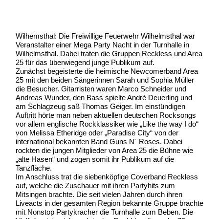
Wilhemsthal: Die Freiwillige Feuerwehr Wilhelmsthal war
Veranstalter einer Mega Party Nacht in der Turnhalle in
Wilhelmsthal. Dabei traten die Gruppen Reckless und Area
25 für das überwiegend junge Publikum auf.
Zunächst begeisterte die heimische Newcomerband Area
25 mit den beiden Sängerinnen Sarah und Sophia Müller
die Besucher. Gitarristen waren Marco Schneider und
Andreas Wunder, den Bass spielte André Deuerling und
am Schlagzeug saß Thomas Geiger. Im einstündigen
Auftritt hörte man neben aktuellen deutschen Rocksongs
vor allem englische Rockklassiker wie „Like the way I do“
von Melissa Etheridge oder „Paradise City“ von der
international bekannten Band Guns N´ Roses. Dabei
rockten die jungen Mitglieder von Area 25 die Bühne wie
„alte Hasen“ und zogen somit ihr Publikum auf die
Tanzfläche.
Im Anschluss trat die siebenköpfige Coverband Reckless
auf, welche die Zuschauer mit ihren Partyhits zum
Mitsingen brachte. Die seit vielen Jahren durch ihren
Liveacts in der gesamten Region bekannte Gruppe brachte
mit Nonstop Partykracher die Turnhalle zum Beben. Die