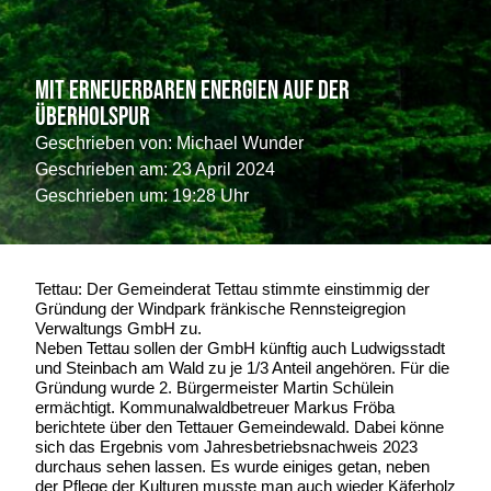
Mit erneuerbaren Energien auf der
Überholspur
Geschrieben von:
Michael Wunder
Geschrieben am:
23 April 2024
Geschrieben um: 19:28 Uhr
Tettau: Der Gemeinderat Tettau stimmte einstimmig der
Gründung der Windpark fränkische Rennsteigregion
Verwaltungs GmbH zu.
Neben Tettau sollen der GmbH künftig auch Ludwigsstadt
und Steinbach am Wald zu je 1/3 Anteil angehören. Für die
Gründung wurde 2. Bürgermeister Martin Schülein
ermächtigt. Kommunalwaldbetreuer Markus Fröba
berichtete über den Tettauer Gemeindewald. Dabei könne
sich das Ergebnis vom Jahresbetriebsnachweis 2023
durchaus sehen lassen. Es wurde einiges getan, neben
der Pflege der Kulturen musste man auch wieder Käferholz