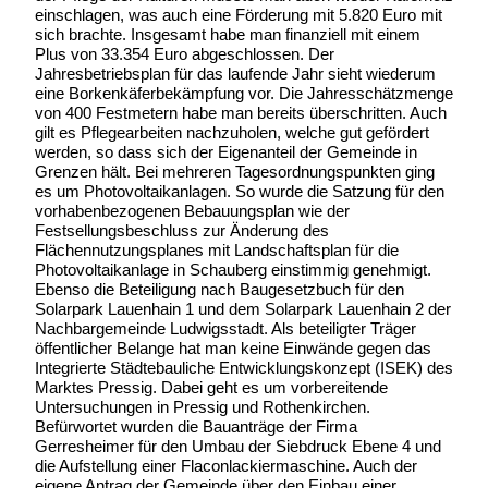
einschlagen, was auch eine Förderung mit 5.820 Euro mit
sich brachte. Insgesamt habe man finanziell mit einem
Plus von 33.354 Euro abgeschlossen. Der
Jahresbetriebsplan für das laufende Jahr sieht wiederum
eine Borkenkäferbekämpfung vor. Die Jahresschätzmenge
von 400 Festmetern habe man bereits überschritten. Auch
gilt es Pflegearbeiten nachzuholen, welche gut gefördert
werden, so dass sich der Eigenanteil der Gemeinde in
Grenzen hält. Bei mehreren Tagesordnungspunkten ging
es um Photovoltaikanlagen. So wurde die Satzung für den
vorhabenbezogenen Bebauungsplan wie der
Festsellungsbeschluss zur Änderung des
Flächennutzungsplanes mit Landschaftsplan für die
Photovoltaikanlage in Schauberg einstimmig genehmigt.
Ebenso die Beteiligung nach Baugesetzbuch für den
Solarpark Lauenhain 1 und dem Solarpark Lauenhain 2 der
Nachbargemeinde Ludwigsstadt. Als beteiligter Träger
öffentlicher Belange hat man keine Einwände gegen das
Integrierte Städtebauliche Entwicklungskonzept (ISEK) des
Marktes Pressig. Dabei geht es um vorbereitende
Untersuchungen in Pressig und Rothenkirchen.
Befürwortet wurden die Bauanträge der Firma
Gerresheimer für den Umbau der Siebdruck Ebene 4 und
die Aufstellung einer Flaconlackiermaschine. Auch der
eigene Antrag der Gemeinde über den Einbau einer