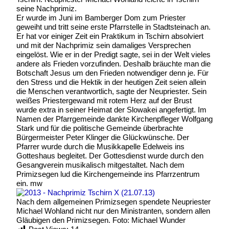
seine Nachprimiz.
Er wurde im Juni im Bamberger Dom zum Priester
geweiht und tritt seine erste Pfarrstelle in Stadtsteinach an.
Er hat vor einiger Zeit ein Praktikum in Tschirn absolviert
und mit der Nachprimiz sein damaliges Versprechen
eingelöst. Wie er in der Predigt sagte, sei in der Welt vieles
andere als Frieden vorzufinden. Deshalb bräuchte man die
Botschaft Jesus um den Frieden notwendiger denn je. Für
den Stress und die Hektik in der heutigen Zeit seien allein
die Menschen verantwortlich, sagte der Neupriester. Sein
weißes Priestergewand mit rotem Herz auf der Brust
wurde extra in seiner Heimat der Slowakei angefertigt. Im
Namen der Pfarrgemeinde dankte Kirchenpfleger Wolfgang
Stark und für die politische Gemeinde überbrachte
Bürgermeister Peter Klinger die Glückwünsche. Der
Pfarrer wurde durch die Musikkapelle Edelweis ins
Gotteshaus begleitet. Der Gottesdienst wurde durch den
Gesangverein musikalisch mitgestaltet. Nach dem
Primizsegen lud die Kirchengemeinde ins Pfarrzentrum
ein. mw
Nach dem allgemeinen Primizsegen spendete Neupriester
Michael Wohland nicht nur den Ministranten, sondern allen
Gläubigen den Primizsegen. Foto: Michael Wunder