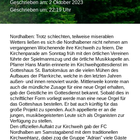
Geschrieben am:
2 Oktober 2023
Geschrieben um: 22:19 Uhr
Nordhalben: Trotz schlechten, teilweise miserablen
Wetters ließen es sich die Nordhalbener nicht nehmen am
vergangenen Wochenende ihre Kirchweih zu feiern. Die
Kirchenparade am Sonntag früh mit den örtlichen Vereinen
führte der Spielmannszug und die örtliche Musikkapelle an.
Pfarrer Hans Martin erinnerte im Kirchweihgottesdienst im
Gotteshaus St. Bartolomäus an die vielen Mühen des
Aufbaues der Pfarrkirche, welche in den letzten Jahren
außen- und innen renoviert wurde. Mittlerweile konnte man
auch die mündliche Zusage für eine neue Orgel erhalten,
gab der Geistliche im Gottesdienst bekannt. Sobald dies in
schriftlicher Form vorliegt werde man eine neue Orgel für
das Gotteshaus bestellen. Er bat auch künftig für das
große Projekt zu spenden. Auch appellierte er an die
jungen, musikbegeisterten Leute sich als Organisten zur
Verfügung zu stellen.
Den offiziellen Auftakt zur Kirchweih gab der FC
Nordhalben am Samstagabend mit dem traditionellen
Kirchweihtanz, dabei zog die Gruppe "Adrian" viele Gäste