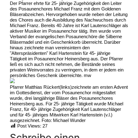
Der Pfarrer ehrte für 25- jährige Zugehörigkeit den Leiter
des Posaunenchores Michael Franz mit dem Goldenen
Bläserabzeichen. Hervorgehoben wurde neben der Leitung
des Chores auch die Ausbildung des Nachwuchses durch
Michael Franz. Bereits 40 Jahre ist Karl Lautenschläger als
aktiver Musiker im Posaunenchor tätig. Ihm wurde vom
Verband der evangelischen Posaunenchöre die Silberne
Bläsernadel und ein Geschenkkorb überreicht. Darüber
hinaus zeichnete man vereinsintern den
"Alterspräsidenten" Karl Hartenstein für 45- jährige
Tätigkeit im Posaunenchor Heinersberg aus. Der Pfarrer
ließ es sich auch nicht nehmen, die Bestände seines
privaten Weinvorrates zu verringern, in dem er jedem ein
persönliches Geschenk überreichte. mw
Pfarrer Matthias Rückert(links)zeichnete am ersten Advent
im Gottesdienst, der vom Posaunenchor mitgestaltet
wurde, drei langjährige Bläser des Posaunenchores
Heinersberg aus. Für 25- jährige Tätigkeit wurde Michael
Franz, für 40- jährige Zugehörigkeit Karl Lautenschläger
und für 45- jähriges Mitwirken Karl Hartenstein (v.l.)
ausgezeichnet. Foto: Michael Wunder
Post Views:
27
Schreibe einen