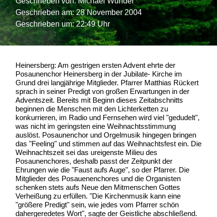
Geschrieben von:
Michael Wunder
Geschrieben am:
28 November 2004
Geschrieben um: 22:49 Uhr
Heinersberg: Am gestrigen ersten Advent ehrte der
Posaunenchor Heinersberg in der Jubilate- Kirche im
Grund drei langjährige Mitglieder. Pfarrer Matthias Rückert
sprach in seiner Predigt von großen Erwartungen in der
Adventszeit. Bereits mit Beginn dieses Zeitabschnitts
beginnen die Menschen mit den Lichterketten zu
konkurrieren, im Radio und Fernsehen wird viel "gedudelt",
was nicht im geringsten eine Weihnachtsstimmung
auslöst. Posaunenchor und Orgelmusik hingegen bringen
das "Feeling" und stimmen auf das Weihnachtsfest ein. Die
Weihnachtszeit sei das ureigenste Milieu des
Posaunenchores, deshalb passt der Zeitpunkt der
Ehrungen wie die "Faust aufs Auge", so der Pfarrer. Die
Mitglieder des Posauenenchores und die Organisten
schenken stets aufs Neue den Mitmenschen Gottes
Verheißung zu erfüllen. "Die Kirchenmusik kann eine
"größere Predigt" sein, wie jedes vom Pfarrer schön
dahergeredetes Wort", sagte der Geistliche abschließend.