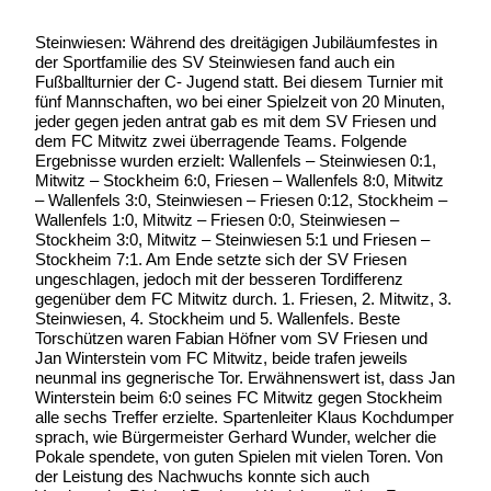
Steinwiesen: Während des dreitägigen Jubiläumfestes in
der Sportfamilie des SV Steinwiesen fand auch ein
Fußballturnier der C- Jugend statt. Bei diesem Turnier mit
fünf Mannschaften, wo bei einer Spielzeit von 20 Minuten,
jeder gegen jeden antrat gab es mit dem SV Friesen und
dem FC Mitwitz zwei überragende Teams. Folgende
Ergebnisse wurden erzielt: Wallenfels – Steinwiesen 0:1,
Mitwitz – Stockheim 6:0, Friesen – Wallenfels 8:0, Mitwitz
– Wallenfels 3:0, Steinwiesen – Friesen 0:12, Stockheim –
Wallenfels 1:0, Mitwitz – Friesen 0:0, Steinwiesen –
Stockheim 3:0, Mitwitz – Steinwiesen 5:1 und Friesen –
Stockheim 7:1. Am Ende setzte sich der SV Friesen
ungeschlagen, jedoch mit der besseren Tordifferenz
gegenüber dem FC Mitwitz durch. 1. Friesen, 2. Mitwitz, 3.
Steinwiesen, 4. Stockheim und 5. Wallenfels. Beste
Torschützen waren Fabian Höfner vom SV Friesen und
Jan Winterstein vom FC Mitwitz, beide trafen jeweils
neunmal ins gegnerische Tor. Erwähnenswert ist, dass Jan
Winterstein beim 6:0 seines FC Mitwitz gegen Stockheim
alle sechs Treffer erzielte. Spartenleiter Klaus Kochdumper
sprach, wie Bürgermeister Gerhard Wunder, welcher die
Pokale spendete, von guten Spielen mit vielen Toren. Von
der Leistung des Nachwuchs konnte sich auch