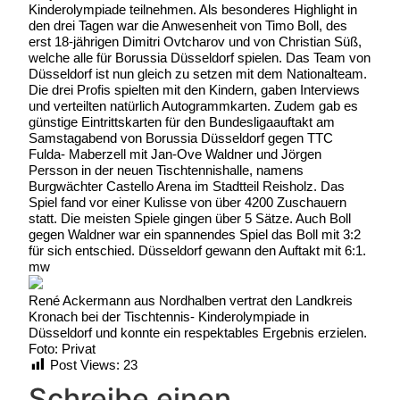
Kinderolympiade teilnehmen. Als besonderes Highlight in
den drei Tagen war die Anwesenheit von Timo Boll, des
erst 18-jährigen Dimitri Ovtcharov und von Christian Süß,
welche alle für Borussia Düsseldorf spielen. Das Team von
Düsseldorf ist nun gleich zu setzen mit dem Nationalteam.
Die drei Profis spielten mit den Kindern, gaben Interviews
und verteilten natürlich Autogrammkarten. Zudem gab es
günstige Eintrittskarten für den Bundesligaauftakt am
Samstagabend von Borussia Düsseldorf gegen TTC
Fulda- Maberzell mit Jan-Ove Waldner und Jörgen
Persson in der neuen Tischtennishalle, namens
Burgwächter Castello Arena im Stadtteil Reisholz. Das
Spiel fand vor einer Kulisse von über 4200 Zuschauern
statt. Die meisten Spiele gingen über 5 Sätze. Auch Boll
gegen Waldner war ein spannendes Spiel das Boll mit 3:2
für sich entschied. Düsseldorf gewann den Auftakt mit 6:1.
mw
René Ackermann aus Nordhalben vertrat den Landkreis
Kronach bei der Tischtennis- Kinderolympiade in
Düsseldorf und konnte ein respektables Ergebnis erzielen.
Foto: Privat
Post Views:
23
Schreibe einen