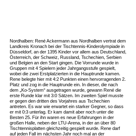
Geschrieben von:
Michael Wunder
Geschrieben am:
24 August 2007
Geschrieben um: 00:00 Uhr
Nordhalben: René Ackermann aus Nordhalben vertrat dem
Landkreis Kronach bei der Tischtennis-Kinderolympiade in
Düsseldorf, an der 1395 Kinder vor allem aus Deutschland,
Österreich, der Schweiz, Russland, Tschechien, Serbien
und Belgien an den Start gingen. Die Vorrunde wurde in
Gruppen mit 4 Spielern jeder Jahrgangsstufe gespielt,
wobei die zwei Erstplatzierten in die Hauptrunde kamen.
Rene belegte hier mit 4:2 Punkten einen hervorragenden 2.
Platz und zog in die Hauptrunde ein. In dieser, die nach
dem „Ko-System“ ausgetragen wurde, gewann René die
erste Runde klar mit 3:0 Sätzen. Im zweiten Spiel musste
er gegen den dritten des Vorjahres aus Tschechien
antreten. Es war wie erwartet ein starker Gegner, so dass
er mit 0:3 unterlag. Er kam damit aber noch unter die
Besten 25. Für ihn waren es neue Erfahrungen in der
großen Halle, neben der LTU-Arena, in der an über 80
Tischtennisplatten gleichzeitig gespielt wurde. Rene darf
auf jeden Fall im nächsten Jahr noch mal an der