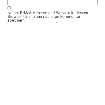
Name, E-Mail-Adresse und Website in diesem
Browser für meinen nächsten Kommentar
speichern.
Diese Website verwendet Akismet, um Spam zu
reduzieren.
Erfahre, wie deine Kommentardaten
verarbeitet werden.
Weitere Artikel
Alle Artikel