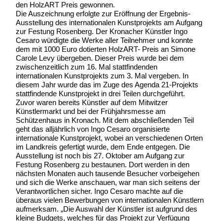
den HolzART Preis gewonnen.
Die Auszeichnung erfolgte zur Eröffnung der Ergebnis-
Ausstellung des internationalen Kunstprojekts am Aufgang
zur Festung Rosenberg. Der Kronacher Künstler Ingo
Cesaro würdigte die Werke aller Teilnehmer und konnte
dem mit 1000 Euro dotierten HolzART- Preis an Simone
Carole Levy übergeben. Dieser Preis wurde bei dem
zwischenzeitlich zum 16. Mal stattfindenden
internationalen Kunstprojekts zum 3. Mal vergeben. In
diesem Jahr wurde das im Zuge des Agenda 21-Projekts
stattfindende Kunstprojekt in drei Teilen durchgeführt.
Zuvor waren bereits Künstler auf dem Mitwitzer
Künstlermarkt und bei der Frühjahrsmesse am
Schützenhaus in Kronach. Mit dem abschließenden Teil
geht das alljährlich von Ingo Cesaro organisierte
internationale Kunstprojekt, wobei an verschiedenen Orten
im Landkreis gefertigt wurde, dem Ende entgegen. Die
Ausstellung ist noch bis 27. Oktober am Aufgang zur
Festung Rosenberg zu bestaunen. Dort werden in den
nächsten Monaten auch tausende Besucher vorbeigehen
und sich die Werke anschauen, war man sich seitens der
Verantwortlichen sicher. Ingo Cesaro machte auf die
überaus vielen Bewerbungen von internationalen Künstlern
aufmerksam. „Die Auswahl der Künstler ist aufgrund des
kleine Budgets, welches für das Projekt zur Verfügung