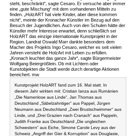
steht, beschränkt“, sagte Cesaro. Er versuche aber immer
eine „gute Mischung“ mit dem vorhandenen Mitteln zu
finden. „HolzART hat viele Kinder, aber diese kommen
nicht“, meinte der Kronacher Künstler im Bezug auf den
Besuch der Jugendlichen. Auch von den Schulen hätte der
Künstler mehr Interesse erwartet, denn schließlich sei
HolzART das einzige internationale Kunstprojekt in der
Region. Landrat Oswald Marr dankte besonders dem
Macher des Projekts Ingo Cesaro, welcher es seit vielen
Jahren versteht die HolzArt mit Leben zu erfüllen.
„Kronach leuchtet das ganze Jahr“, sagte Bürgermeister
Wolfgang Beiergrößlein. Ob mit Lichtern oder
Kunstobjekten die Stadt werde durch derartige Aktionen
bereichert. mw
Kunstprojekt HolzART fand zum 16. Mal statt. In
diesem Jahr wirkten mit: Cristian Ianza aus Rumänien
„Die Namenlose aus Linde“, Jan Thomas aus
Deutschland „Säbelzahntiger“ aus Pappel, Jürgen
Neumann aus Deutschland „Zwei Brustschwimmer“ aus
Linde, und „Drei Grazien nach Cranach“ aus Pappeln,
Judith Franke aus Deutschland „Die ungleichen
Schwestern“ aus Eiche, Simone Carole Levy aus der
Schweiz „Angriff der Gier & Korruption“ aus Douglasie,