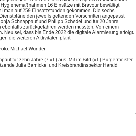
 Hygienemaßnahmen 16 Einsätze mit Bravour bewältigt.
 sei man auf 259 Einsatzstunden gekommen. Die sechs
 Dienstpläne den jeweils geltenden Vorschriften angepasst
 Sonja Schnappauf und Philipp Schedel und für 20 Jahre
en ebenfalls zurückgefahren werden mussten. Von einem
 Neu sei, dass bis Ende 2022 die digitale Alarmierung erfolgt.
n die weiteren Aktivitäten plant.
 Foto: Michael Wunder
f für zehn Jahre (7 v.l.) aus. Mit im Bild (v.l.) Bürgermeister
tzende Julia Barnickel und Kreisbrandinspektor Harald