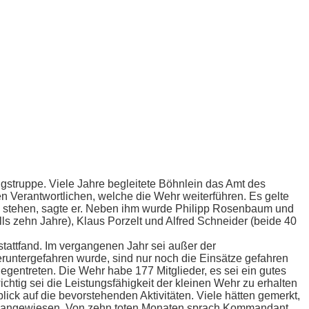
ngstruppe. Viele Jahre begleitete Böhnlein das Amt des
Verantwortlichen, welche die Wehr weiterführen. Es gelte
d stehen, sagte er. Neben ihm wurde Philipp Rosenbaum und
ls zehn Jahre), Klaus Porzelt und Alfred Schneider (beide 40
tattfand. Im vergangenen Jahr sei außer der
eruntergefahren wurde, sind nur noch die Einsätze gefahren
gentreten. Die Wehr habe 177 Mitglieder, es sei ein gutes
htig sei die Leistungsfähigkeit der kleinen Wehr zu erhalten
lick auf die bevorstehenden Aktivitäten. Viele hätten gemerkt,
aft angewiesen. Von zehn toten Monaten sprach Kommandant