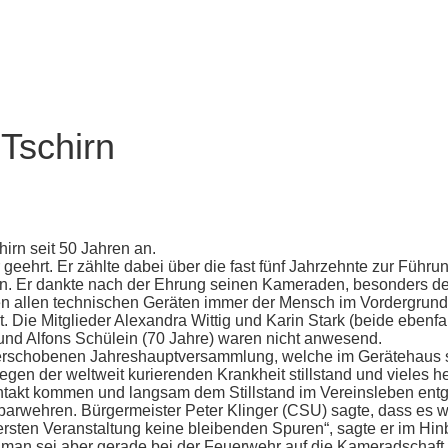
Tschirn
irn seit 50 Jahren an.
eehrt. Er zählte dabei über die fast fünf Jahrzehnte zur Führu
. Er dankte nach der Ehrung seinen Kameraden, besonders den 
ben allen technischen Geräten immer der Mensch im Vordergrun
 Die Mitglieder Alexandra Wittig und Karin Stark (beide ebenfal
und Alfons Schülein (70 Jahre) waren nicht anwesend.
r verschobenen Jahreshauptversammlung, welche im Gerätehaus s
gen der weltweit kurierenden Krankheit stillstand und vieles h
takt kommen und langsam dem Stillstand im Vereinsleben entge
rwehren. Bürgermeister Peter Klinger (CSU) sagte, dass es wic
ersten Veranstaltung keine bleibenden Spuren“, sagte er im Hinb
ht, man sei aber gerade bei der Feuerwehr auf die Kameradsch