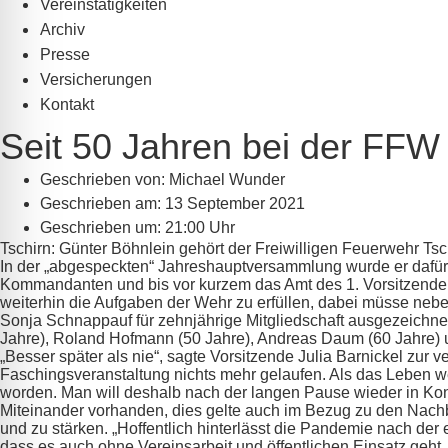
Vereinstätigkeiten
Archiv
Presse
Versicherungen
Kontakt
Seit 50 Jahren bei der FFW 
Geschrieben von:
Michael Wunder
Geschrieben am:
13 September 2021
Geschrieben um: 21:00 Uhr
Tschirn: Günter Böhnlein gehört der Freiwilligen Feuerwehr Tsch
In der „abgespeckten“ Jahreshauptversammlung wurde er dafür g
Kommandanten und bis vor kurzem das Amt des 1. Vorsitzenden
weiterhin die Aufgaben der Wehr zu erfüllen, dabei müsse ne
Sonja Schnappauf für zehnjährige Mitgliedschaft ausgezeichnet.
Jahre), Roland Hofmann (50 Jahre), Andreas Daum (60 Jahre) 
„Besser später als nie“, sagte Vorsitzende Julia Barnickel zu
Faschingsveranstaltung nichts mehr gelaufen. Als das Leben we
worden. Man will deshalb nach der langen Pause wieder in Kon
Miteinander vorhanden, dies gelte auch im Bezug zu den Nachba
und zu stärken. „Hoffentlich hinterlässt die Pandemie nach der 
dass es auch ohne Vereinsarbeit und öffentlichen Einsatz ge