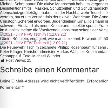
Michael Schnappauf. Die aktive Mannschaft habe im vergange
Desinfektionsmittel, Masken, Schutzbrillen und Schutzhandsc
Atemschutzgeräteträger haben mit der Nachbarwehr Teuschnitz k
werden, bat er um Verständnis der aktiven Wehrleute. Die Ärm
Christoph Scherbel erworben. Jugendleiterin Gina Holzmann s
schweren Einstand als neuer Kreisbrandinspektor sprach Frank F
Im Ausblick meinte die Vorsitzende, dass man seitens der Vorst
Günter Böhnlein, engagiert, wie man ihm kennt. Er wurde für 5
Die Feuerwehr Tschirn zeichnete Philipp Rosenbaum für zehn Jahre
Peter Klinger, Kreisbrandmeister Markus Wachter, Kommandant 
Schnappauf. Foto: Michael Wunder
Post Views:
25
Schreibe einen Kommentar
Deine E-Mail-Adresse wird nicht veröffentlicht.
Erforderlic
Kommentar
*