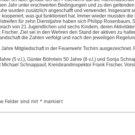
nen Jahr unter erschwerten Bedingungen und zu den geltenden
huhe wurden zusätzlich angeschafft und verwendet. Insgesamt
ooperiert, was gut funktioniert hat. Immer wieder mussten die
elstreifen für zehn Dienstjahre haben sich Philipp Rosenbaum,
prach von 21 Jugendlichen und sechs Kindern, deren Aktivität
ischer. Ziel sei in den Wehren den Stand der aktiven zu halten.
andschaft die Zahlen verfolgt und nach den jeweiligen Regelunge
0 Jahre Mitgliedschaft in der Feuerwehr Tschirn ausgezeichnet.
 (5 v.l.), Günter Böhnlein 50 Jahre (6 v.l.) und Sonja Schnappau
Michael Schnappauf, Kreisbrandinspektor Frank Fischer, Vorsi
he Felder sind mit
*
markiert