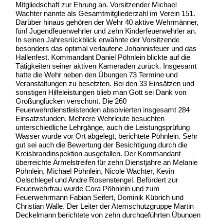
Mitgliedschaft zur Ehrung an. Vorsitzender Michael
Wachter nannte als Gesamtmitgliederzahl im Verein 151.
Darüber hinaus gehören der Wehr 40 aktive Wehrmänner,
fünf Jugendfeuerwehrler und zehn Kinderfeuerwehrler an.
In seinen Jahresrückblick erwähnte der Vorsitzende
besonders das optimal verlaufene Johannisfeuer und das
Hallenfest. Kommandant Daniel Pöhnlein blickte auf die
Tätigkeiten seiner aktiven Kameraden zurück. Insgesamt
hatte die Wehr neben den Übungen 73 Termine und
Veranstaltungen zu besetzten. Bei den 33 Einsätzen und
sonstigen Hilfeleistungen blieb man Gott sei Dank von
Großunglücken verschont. Die 260
Feuerwehrdienstleistenden absolvierten insgesamt 284
Einsatzstunden. Mehrere Wehrleute besuchten
unterschiedliche Lehrgänge, auch die Leistungsprüfung
Wasser wurde vor Ort abgelegt, berichtete Pöhnlein. Sehr
gut sei auch die Bewertung der Besichtigung durch die
Kreisbrandinspektion ausgefallen. Der Kommandant
überreichte Ärmelstreifen für zehn Dienstjahre an Melanie
Pöhnlein, Michael Pöhnlein, Nicole Wachter, Kevin
Oelschlegel und Andre Rosenstengel. Befördert zur
Feuerwehrfrau wurde Cora Pöhnlein und zum
Feuerwehrmann Fabian Seifert, Dominik Kübrich und
Christian Walle. Der Leiter der Atemschutzgruppe Martin
Deckelmann berichtete von zehn durchgeführten Übungen