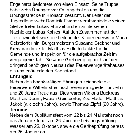
Engelhardt berichtete von einen Einsatz. Seine Truppe
habe zehn Übungen vor Ort abgehalten und die
Übungsstrecke in Kronach besucht. Der Leiter der
Jugendfeuerwehr Dominik Fischer verabschiedete seinen
Stellvertreter Lukas Münzel und ernannte seinen
Nachfolger Lukas Kohles. Auf den Zusammenhalt der
„Löschwichtel“ wies die Leiterin der Kinderfeuerwehr Maria
Geistdörfer hin. Bürgermeisterin Susanne Grebner und
Kreisbrandmeister Matthias Eidloth dankte für die
Gemeinde und Inspektion für die aufgebrachte Zeit im
vergangene Jahr. Susanne Grebner ging noch auf den
dringend benötigten Neubau des Feuerwehrgerätehauses
ein und erläuterte den Sachstand.
Ehrungen:
Neben den hochkarätigen Ehrungen zeichnete die
Feuerwehr Wilhelmsthal noch Vereinsmitglieder für zehn
und 20 Jahre Treue aus. Dies waren Viktoria Buckreus,
Matthias Daum, Fabian Geistdörfer, Zoe Hader, Matthias
Jakob (alle zehn Jahre), sowie Thomas Zipfel (20 Jahre).
Termine:
Neben dem Jubiläumsfest vom 22 bis 24 Mai steht noch
das Johannisfeuer am 26. Juni, die Leistungsprüfung
Wasser am 23. Oktober, sowie die Geräteprüfung bereits
am 26. Januar an.