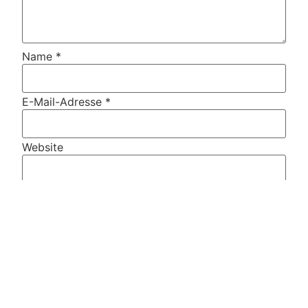
Name
*
E-Mail-Adresse
*
Website
Name, E-Mail-Adresse und Website in diesem
Browser für meinen nächsten Kommentar
speichern.
Diese Website verwendet Akismet, um Spam zu
reduzieren.
Erfahre, wie deine Kommentardaten
verarbeitet werden.