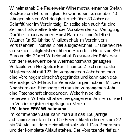
Wilhelmsthal: Die Feuerwehr Wilhelmsthal ernannte Stefan
Becker zum Ehrenmitglied. Er war neben seiner über 40-
jährigen aktiven Wehrtätigkeit auch über 30 Jahre als
Schriftführer im Verein tätig. Er stellte sich auch für eine
Zeit auch als stellvertretender Vorsitzender zur Verfügung.
Darüber hinaus wurden Horst Barnickel und Adelbert
Wagner für 50-jährige Mitgliedschaft im Verein vom
Vorsitzenden Thomas Zipfel ausgezeichnet. Er überreichte
vor seinen Tätigkeitsbericht eine Spende in Höhe von 850
Euro an die Pfarrei Wilhelmsthal. Dies war der Erlös des
von der Feuerwehr beim Weihnachtsmarkt getätigten
Verkaufs von Heißgetränken. Thomas Zipfel nannte die
Mitgliederzahl mit 123. Im vergangenen Jahr habe man
eine Vereinsgemeinschaft gegründet und kann auch das
ehemalige KAB-Haus für Veranstaltungen nutzen. Mit den
Nachbarn aus Eibenberg sei man im vergangenen Jahr
eine Patenschaft eingegangen. Weiterhin sei die
Feuerwehr Wilhelmsthal seit vergangenem Jahr ein offiziell
im Vereinsregister eingetragener Verein.
150 Jahre FFW Wilhelmsthal
Im kommenden Jahr kann man auf das 150 jährige
Jubiläum zurückblicken. Die Feierlichkeiten finden vom 22.
bis 24. Mai auf dem Heimatfestplatz statt. Das Programm
und der komplette Ablauf stehen. Der Vorsitzende rief zur