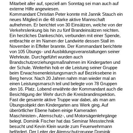
Mitarbeit aller auf, speziell am Sonntag sei man auch auf
externe Hilfe angewiesen.
Kommandant Christian Peter konnte mit Jannik Stauch ein
neues Mitglied in die 48 starke aktive Mannschaft
aufnehmen. Er berichtet von 30 Einsätzen, welche von der
Verkehrslenkung bis hin zu fünf Brandeinsätzen reichten.
Ein herzliches Dankeschön, verbunden mit einer Spende,
entbrachte er im Namen der Landwirte dessen Stall im
November in Effelter brannte. Der Kommandant berichtete
von 105 Übungs- und Ausbildungsveranstaltungen seiner
Wehrleute. Durchgeführt wurden auch
Brandschutzerziehungsmaßnahmen im Kindergarten und
der Schule. Weiterhin hob er die Leistung seiner Gruppe
beim Erwachsenenleistungsmarch auf Bezirksebene in
Berg hervor. Nach 20 Jahren nahm man wieder mal an
einen Leistungsmarsch teil und belegte von 78 Gruppen
den 16. Platz. Lobend erwähnte der Kommandant auch die
Besichtigung der Wehr durch die Kreisbrandinspektion.
Fast die gesamte aktive Truppe war dabei, als man am
Übungsobjekt den Kindergarten ans Werk ging. Auf
überörtlicher Ebene haben einige Kameraden
Maschinisten-, Atemschutz-, und Motorsägenlehrgänge
belegt. Dominik Fischer hat das Seminar Messtechnik
besucht und Kevin Klein wurde zum Feuerwehrmann
befördert. Der Leiter der Atemschutzgruppe Dominik