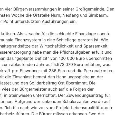
 von vier Bürgerversammlungen in seiner Großgemeinde. Den
hsten Woche die Ortsteile Nurn, Neufang und Birnbaum.
 Point unterstützten Ausführungen ein.
ritisch. Als Ursache für die schlechte Finanzlage nannte
munale Finanzsystem in eine Schieflage geraten ist. Wie
haltsgrundsätze der Wirtschaftlichkeit und Sparsamkeit
sserentsorgung habe man die Pflichtaufgaben erfüllt und
man das "geplante Defizit" von 100 000 Euro überschritten
 zum ablaufenden Jahr auf 5.973.070 Euro erhöhen, was
erkraft pro Einwohner mit 286 Euro und die Personalkosten
mit die Zinsenlast hemmt den Handlungsspielraum der
lastet und den Solidarbeitrag Ost übernimmt. Die
, wies der Bürgermeister auch auf die Folgen der
) in Steinwiesen unterrichtet. Der Zuwendungsantrag für
können. Aufgrund der sinkenden Schülerzahlen wurde auf
. "Ich bin nach wie vor vom Projekt Lebensqualität durch
 herbeizuführen. Die Bürger müssen erkennen, "wo die