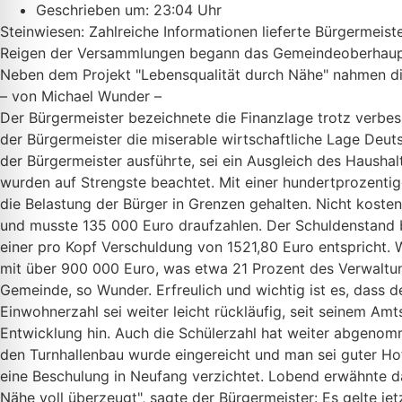
Geschrieben um: 23:04 Uhr
Steinwiesen: Zahlreiche Informationen lieferte Bürgermei
Reigen der Versammlungen begann das Gemeindeoberhaupt i
Neben dem Projekt "Lebensqualität durch Nähe" nahmen di
– von Michael Wunder –
Der Bürgermeister bezeichnete die Finanzlage trotz verbes
der Bürgermeister die miserable wirtschaftliche Lage Deut
der Bürgermeister ausführte, sei ein Ausgleich des Hausha
wurden auf Strengste beachtet. Mit einer hundertprozent
die Belastung der Bürger in Grenzen gehalten. Nicht koste
und musste 135 000 Euro draufzahlen. Der Schuldenstand 
einer pro Kopf Verschuldung von 1521,80 Euro entspricht. 
mit über 900 000 Euro, was etwa 21 Prozent des Verwaltu
Gemeinde, so Wunder. Erfreulich und wichtig ist es, dass 
Einwohnerzahl sei weiter leicht rückläufig, seit seinem Am
Entwicklung hin. Auch die Schülerzahl hat weiter abgenom
den Turnhallenbau wurde eingereicht und man sei guter Ho
eine Beschulung in Neufang verzichtet. Lobend erwähnte d
Nähe voll überzeugt", sagte der Bürgermeister: Es gelte j