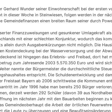
ster Gerhard Wunder seiner Einwohnerschaft bei der ersten
n dieser Woche in Steinwiesen, folgen werden in der näc
e Gemeindefinanzen einen breiten Raum seiner durch Power
serter Finanzzuweisungen und gesunkener Umlagekraft als k
schlands mit einer schlechten Konjunktur, wodurch das kom
lts allein durch Ausgabenkürzungen nicht möglich. Die Haus
igen Kostendeckung bei der Wasserversorgung und der Abwa
ndeckend ist hingegen das Erlebnis- und Freibad, dort hat 
betrug zum Jahresende 2003 5.570.350 Euro und wird sich
Weiter nannte der Bürgermeister die durchschnittliche Steu
ngshaushaltes entspricht. Die Schuldenentwicklung und da
der Freistaat Bayern ab 2006 schrittweise die Kommunen ent
tsantritt im Jahr 1996 habe man bereits 250 Bürger verloren
men, derzeit werden 292 Schüler (davon 39 aus Nordhalben
ffnung im nächsten Jahr mit den Bauarbeiten beginnen zu 
as Gemeindeoberhaupt die Arbeit der örtlichen Feuerwehren
etzt die Leute zu überzeugen und eine Bewußtseinsänderung