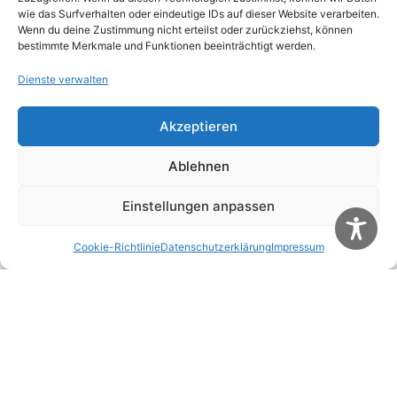
wie das Surfverhalten oder eindeutige IDs auf dieser Website verarbeiten.
Wenn du deine Zustimmung nicht erteilst oder zurückziehst, können
bestimmte Merkmale und Funktionen beeinträchtigt werden.
Dienste verwalten
Akzeptieren
Name
*
Ablehnen
E-Mail-Adresse
*
Einstellungen anpassen
Website
Cookie-Richtlinie
Datenschutzerklärung
Impressum
Name, E-Mail-Adresse und Website in diesem
Browser für meinen nächsten Kommentar
speichern.