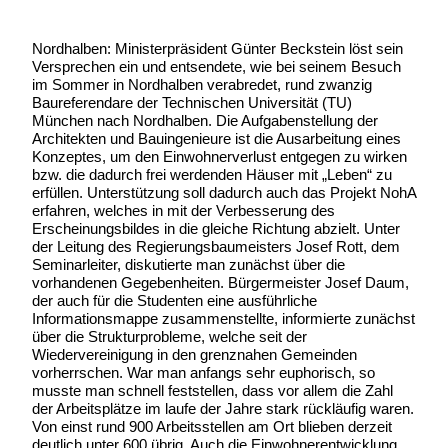
Nordhalben: Ministerpräsident Günter Beckstein löst sein
Versprechen ein und entsendete, wie bei seinem Besuch
im Sommer in Nordhalben verabredet, rund zwanzig
Baureferendare der Technischen Universität (TU)
München nach Nordhalben. Die Aufgabenstellung der
Architekten und Bauingenieure ist die Ausarbeitung eines
Konzeptes, um den Einwohnerverlust entgegen zu wirken
bzw. die dadurch frei werdenden Häuser mit „Leben“ zu
erfüllen. Unterstützung soll dadurch auch das Projekt NohA
erfahren, welches in mit der Verbesserung des
Erscheinungsbildes in die gleiche Richtung abzielt. Unter
der Leitung des Regierungsbaumeisters Josef Rott, dem
Seminarleiter, diskutierte man zunächst über die
vorhandenen Gegebenheiten. Bürgermeister Josef Daum,
der auch für die Studenten eine ausführliche
Informationsmappe zusammenstellte, informierte zunächst
über die Strukturprobleme, welche seit der
Wiedervereinigung in den grenznahen Gemeinden
vorherrschen. War man anfangs sehr euphorisch, so
musste man schnell feststellen, dass vor allem die Zahl
der Arbeitsplätze im laufe der Jahre stark rückläufig waren.
Von einst rund 900 Arbeitsstellen am Ort blieben derzeit
deutlich unter 600 übrig. Auch die Einwohnerentwicklung