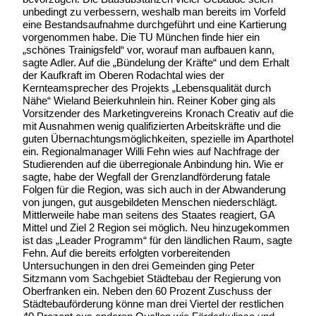
unbedingt zu verbessern, weshalb man bereits im Vorfeld
eine Bestandsaufnahme durchgeführt und eine Kartierung
vorgenommen habe. Die TU München finde hier ein
„schönes Trainigsfeld“ vor, worauf man aufbauen kann,
sagte Adler. Auf die „Bündelung der Kräfte“ und dem Erhalt
der Kaufkraft im Oberen Rodachtal wies der
Kernteamsprecher des Projekts „Lebensqualität durch
Nähe“ Wieland Beierkuhnlein hin. Reiner Kober ging als
Vorsitzender des Marketingvereins Kronach Creativ auf die
mit Ausnahmen wenig qualifizierten Arbeitskräfte und die
guten Übernachtungsmöglichkeiten, spezielle im Aparthotel
ein. Regionalmanager Willi Fehn wies auf Nachfrage der
Studierenden auf die überregionale Anbindung hin. Wie er
sagte, habe der Wegfall der Grenzlandförderung fatale
Folgen für die Region, was sich auch in der Abwanderung
von jungen, gut ausgebildeten Menschen niederschlägt.
Mittlerweile habe man seitens des Staates reagiert, GA
Mittel und Ziel 2 Region sei möglich. Neu hinzugekommen
ist das „Leader Programm“ für den ländlichen Raum, sagte
Fehn. Auf die bereits erfolgten vorbereitenden
Untersuchungen in den drei Gemeinden ging Peter
Sitzmann vom Sachgebiet Städtebau der Regierung von
Oberfranken ein. Neben den 60 Prozent Zuschuss der
Städtebauförderung könne man drei Viertel der restlichen