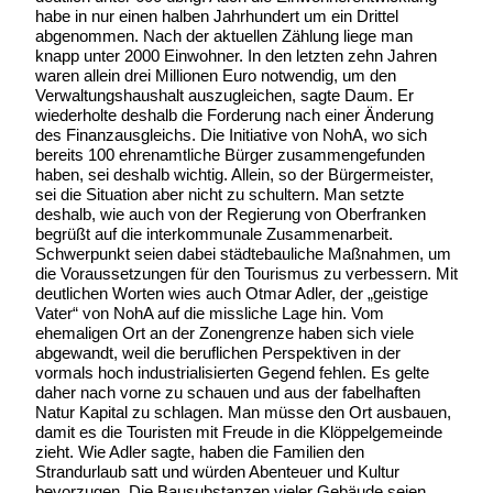
habe in nur einen halben Jahrhundert um ein Drittel
abgenommen. Nach der aktuellen Zählung liege man
knapp unter 2000 Einwohner. In den letzten zehn Jahren
waren allein drei Millionen Euro notwendig, um den
Verwaltungshaushalt auszugleichen, sagte Daum. Er
wiederholte deshalb die Forderung nach einer Änderung
des Finanzausgleichs. Die Initiative von NohA, wo sich
bereits 100 ehrenamtliche Bürger zusammengefunden
haben, sei deshalb wichtig. Allein, so der Bürgermeister,
sei die Situation aber nicht zu schultern. Man setzte
deshalb, wie auch von der Regierung von Oberfranken
begrüßt auf die interkommunale Zusammenarbeit.
Schwerpunkt seien dabei städtebauliche Maßnahmen, um
die Voraussetzungen für den Tourismus zu verbessern. Mit
deutlichen Worten wies auch Otmar Adler, der „geistige
Vater“ von NohA auf die missliche Lage hin. Vom
ehemaligen Ort an der Zonengrenze haben sich viele
abgewandt, weil die beruflichen Perspektiven in der
vormals hoch industrialisierten Gegend fehlen. Es gelte
daher nach vorne zu schauen und aus der fabelhaften
Natur Kapital zu schlagen. Man müsse den Ort ausbauen,
damit es die Touristen mit Freude in die Klöppelgemeinde
zieht. Wie Adler sagte, haben die Familien den
Strandurlaub satt und würden Abenteuer und Kultur
bevorzugen. Die Bausubstanzen vieler Gebäude seien