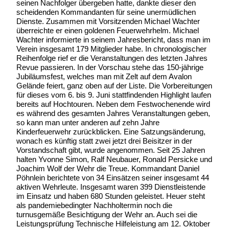
seinen Nachfolger übergeben hatte, dankte dieser den
scheidenden Kommandanten für seine unermüdlichen
Dienste. Zusammen mit Vorsitzenden Michael Wachter
überreichte er einen goldenen Feuerwehrhelm. Michael
Wachter informierte in seinem Jahresbericht, dass man im
Verein insgesamt 179 Mitglieder habe. In chronologischer
Reihenfolge rief er die Veranstaltungen des letzten Jahres
Revue passieren. In der Vorschau stehe das 150-jährige
Jubiläumsfest, welches man mit Zelt auf dem Avalon
Gelände feiert, ganz oben auf der Liste. Die Vorbereitungen
für dieses vom 6. bis 9. Juni stattfindenden Highlight laufen
bereits auf Hochtouren. Neben dem Festwochenende wird
es während des gesamten Jahres Veranstaltungen geben,
so kann man unter anderen auf zehn Jahre
Kinderfeuerwehr zurückblicken. Eine Satzungsänderung,
wonach es künftig statt zwei jetzt drei Beisitzer in der
Vorstandschaft gibt, wurde angenommen. Seit 25 Jahren
halten Yvonne Simon, Ralf Neubauer, Ronald Persicke und
Joachim Wolf der Wehr die Treue. Kommandant Daniel
Pöhnlein berichtete von 34 Einsätzen seiner insgesamt 44
aktiven Wehrleute. Insgesamt waren 399 Dienstleistende
im Einsatz und haben 680 Stunden geleistet. Heuer steht
als pandemiebedingter Nachholtermin noch die
turnusgemäße Besichtigung der Wehr an. Auch sei die
Leistungsprüfung Technische Hilfeleistung am 12. Oktober