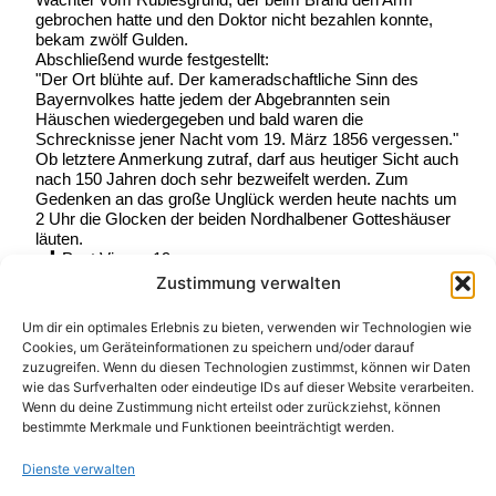
gebrochen hatte und den Doktor nicht bezahlen konnte,
bekam zwölf Gulden.
Abschließend wurde festgestellt:
"Der Ort blühte auf. Der kameradschaftliche Sinn des
Bayernvolkes hatte jedem der Abgebrannten sein
Häuschen wiedergegeben und bald waren die
Schrecknisse jener Nacht vom 19. März 1856 vergessen."
Ob letztere Anmerkung zutraf, darf aus heutiger Sicht auch
nach 150 Jahren doch sehr bezweifelt werden. Zum
Gedenken an das große Unglück werden heute nachts um
2 Uhr die Glocken der beiden Nordhalbener Gotteshäuser
läuten.
Post Views:
19
Zustimmung verwalten
Schreibe einen
Um dir ein optimales Erlebnis zu bieten, verwenden wir Technologien wie
Kommentar
Cookies, um Geräteinformationen zu speichern und/oder darauf
zuzugreifen. Wenn du diesen Technologien zustimmst, können wir Daten
wie das Surfverhalten oder eindeutige IDs auf dieser Website verarbeiten.
Deine E-Mail-Adresse wird nicht veröffentlicht.
Wenn du deine Zustimmung nicht erteilst oder zurückziehst, können
Erforderliche Felder sind mit
*
markiert
bestimmte Merkmale und Funktionen beeinträchtigt werden.
Kommentar
*
Dienste verwalten