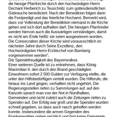
die hiesige Pfarrkirche durch den hochwürdigen Herrn
Dechant Herberich zu Teuschnitz zum gottesdienstlichen
Gebrauche benediziert. Nach der Benedikion folgen dann
die Festpredigt und das feierliche Hochamt. Bemerkt wird,
dass vor Vollendung der Benediktion niemand in die Kirche
gehen und sich dort aufhalten darf. Die hiesigen Pfarrkinder
werden hiervon auch die Auswärtigen verständigen, damit
es nicht am Ende heißt: sie seien ausgewiesen worden.
Die Consecration dieser Kirche wird voraussichtlich im
nächsten Jahre durch Seine Exzellenz, den
Hochwürdigsten Herrn Erzbischof von Bamberg
vorgenommen werden".
Die Spendefreudigkeit des Bayernvolkes
Einer weiteren Quelle ist zu entnehmen, dass König
Maximilian II. den durch den Brand geschädigten
Einwohnern sofort 2 500 Gulden zur Verfügung stellte, die
unter den Hilfsbedürftigen verteilt wurden. Die Hilferufe, die
hinaus ins Land gingen, verhallten nicht ungehört. Die
Regierungsstellen riefen zu Sammlungen auf, auf den
Kanzeln sprach man von der Not in Nordhalben,
Gemeinden und nicht zuletzt auch die Zeitungen riefen zu
Spenden auf. Der Erfolg war groß und die Spenden wurden
schnell gegeben, so dass auch rasch geholfen werden
konnte. Insbesondere die armen Gegenden des
Frankenwaldes gaben reichlich und fast keine Gemeinde