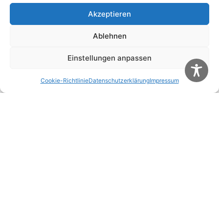
Akzeptieren
Ablehnen
Einstellungen anpassen
Cookie-Richtlinie
Datenschutzerklärung
Impressum
Name
*
E-Mail-Adresse
*
Website
Name, E-Mail-Adresse und Website in diesem
Browser für meinen nächsten Kommentar
speichern.