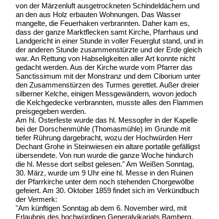
von der Märzenluft ausgetrockneten Schindeldächern und
an den aus Holz erbauten Wohnungen. Das Wasser
mangelte, die Feuerhaken verbrannten. Daher kam es,
dass der ganze Marktflecken samt Kirche, Pfarrhaus und
Landgericht in einer Stunde in voller Feuerglut stand, und in
der anderen Stunde zusammenstürzte und der Erde gleich
war. An Rettung von Habseligkeiten aller Art konnte nicht
gedacht werden. Aus der Kirche wurde vom Pfarrer das
Sanctissimum mit der Monstranz und dem Ciborium unter
den Zusammenstürzen des Turmes gerettet. Außer dreier
silberner Kelche, einigen Messgewändern, wovon jedoch
die Kelchgedecke verbrannten, musste alles den Flammen
preisgegeben werden.
Am hl. Osterfeste wurde das hl. Messopfer in der Kapelle
bei der Dorschenmühle (Thomasmühle) im Grunde mit
tiefer Rührung dargebracht, wozu der Hochwürden Herr
Dechant Grohe in Steinwiesen ein altare portatile gefälligst
übersendete. Von nun wurde die ganze Woche hindurch
die hl. Messe dort selbst gelesen." Am Weißen Sonntag,
30. März, wurde um 9 Uhr eine hl. Messe in den Ruinen
der Pfarrkirche unter dem noch stehenden Chorgewölbe
gefeiert. Am 30. Oktober 1859 findet sich im Verkündbuch
der Vermerk:
"Am künftigen Sonntag ab dem 6. November wird, mit
Erlaubnis des hochwürdigen Generalvikariats Bamberg,