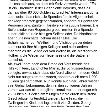
schloss sich aus, so dass mit Stolz vermerkt wurde: "Es
ist ein Ehrenblatt in der Geschichte Bayerns, dass es
damals über 80 000 Gulden aufbrachte." Interessant dürfte
auch sein, dass nicht alle Spenden für die Allgemeinheit
der Abgebrannten gegeben wurden, sondern nur gewissen
Personen bzw. Zünften (Handwerkern) zugute kamen. Die
Seifensieder von Regensburg bestimmten ihre Spende
ausdrücklich für die hiesigen Seifensieder. Da Nordhalben
aber nur einen hatte, bekam dieser alles. Die
Schuhmacher von Weilheim und Vilsbiburg spendeten
auch nur für ihre hiesigen Kollegen und nicht anders
machten es die Schneider von Weilheim, die Metzger von
Hofheim, die Weber von Tegernsee und die Sattler in
Landshut.
Als zwei Jahre nach dem Brand der Vorsitzende des
Hilfskomitees, Landrichter Martin, die Schlussrechnung
vorlegte, erwies sich, dass die Nordhalbener mit dem Geld
nicht nur ausgekommen waren, sondern auch noch 1 900
Gulden gespart hatten. Nun konnte auch der Lehrer wieder
sein Gehalt bekommen, denn in den schweren Jahren
vorher war das nicht möglich, einmal musste er sogar mit
25 Gulden aus den Sammlungen für die durch den Brand
Geschädigten unterstützt werden. Eine Frau, die mit
Zwillingen im Kindsbett lag, erhielt vier Gulden, Georg
Wachter vom Rüblesgrund, der beim Brand den Arm