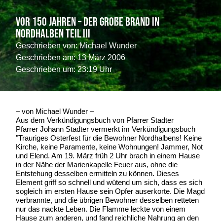
Vor 150 Jahren – der große Brand in
Nordhalben Teil III
Geschrieben von:
Michael Wunder
Geschrieben am:
13 März 2006
Geschrieben um: 23:19 Uhr
– von Michael Wunder –
Aus dem Verkündigungsbuch von Pfarrer Stadter
Pfarrer Johann Stadter vermerkt im Verkündigungsbuch
"Trauriges Osterfest für die Bewohner Nordhalbens! Keine
Kirche, keine Paramente, keine Wohnungen! Jammer, Not
und Elend. Am 19. März früh 2 Uhr brach in einem Hause
in der Nähe der Marienkapelle Feuer aus, ohne die
Entstehung desselben ermitteln zu können. Dieses
Element griff so schnell und wütend um sich, dass es sich
sogleich im ersten Hause sein Opfer auserkorte. Die Magd
verbrannte, und die übrigen Bewohner desselben retteten
nur das nackte Leben. Die Flamme leckte von einem
Hause zum anderen, und fand reichliche Nahrung an den