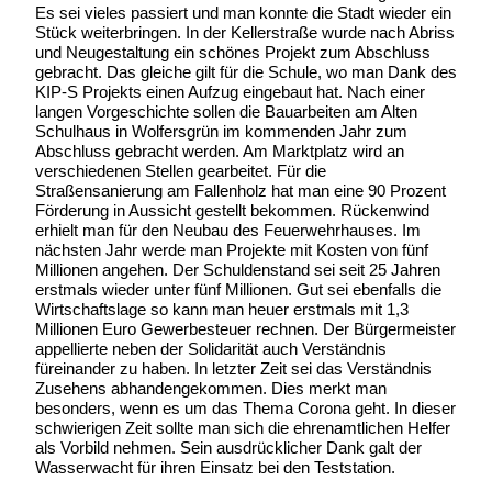
Es sei vieles passiert und man konnte die Stadt wieder ein
Stück weiterbringen. In der Kellerstraße wurde nach Abriss
und Neugestaltung ein schönes Projekt zum Abschluss
gebracht. Das gleiche gilt für die Schule, wo man Dank des
KIP-S Projekts einen Aufzug eingebaut hat. Nach einer
langen Vorgeschichte sollen die Bauarbeiten am Alten
Schulhaus in Wolfersgrün im kommenden Jahr zum
Abschluss gebracht werden. Am Marktplatz wird an
verschiedenen Stellen gearbeitet. Für die
Straßensanierung am Fallenholz hat man eine 90 Prozent
Förderung in Aussicht gestellt bekommen. Rückenwind
erhielt man für den Neubau des Feuerwehrhauses. Im
nächsten Jahr werde man Projekte mit Kosten von fünf
Millionen angehen. Der Schuldenstand sei seit 25 Jahren
erstmals wieder unter fünf Millionen. Gut sei ebenfalls die
Wirtschaftslage so kann man heuer erstmals mit 1,3
Millionen Euro Gewerbesteuer rechnen. Der Bürgermeister
appellierte neben der Solidarität auch Verständnis
füreinander zu haben. In letzter Zeit sei das Verständnis
Zusehens abhandengekommen. Dies merkt man
besonders, wenn es um das Thema Corona geht. In dieser
schwierigen Zeit sollte man sich die ehrenamtlichen Helfer
als Vorbild nehmen. Sein ausdrücklicher Dank galt der
Wasserwacht für ihren Einsatz bei den Teststation.