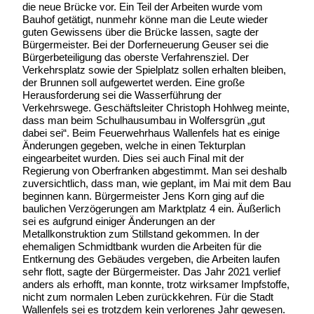
die neue Brücke vor. Ein Teil der Arbeiten wurde vom
Bauhof getätigt, nunmehr könne man die Leute wieder
guten Gewissens über die Brücke lassen, sagte der
Bürgermeister. Bei der Dorferneuerung Geuser sei die
Bürgerbeteiligung das oberste Verfahrensziel. Der
Verkehrsplatz sowie der Spielplatz sollen erhalten bleiben,
der Brunnen soll aufgewertet werden. Eine große
Herausforderung sei die Wasserführung der
Verkehrswege. Geschäftsleiter Christoph Hohlweg meinte,
dass man beim Schulhausumbau in Wolfersgrün „gut
dabei sei“. Beim Feuerwehrhaus Wallenfels hat es einige
Änderungen gegeben, welche in einen Tekturplan
eingearbeitet wurden. Dies sei auch Final mit der
Regierung von Oberfranken abgestimmt. Man sei deshalb
zuversichtlich, dass man, wie geplant, im Mai mit dem Bau
beginnen kann. Bürgermeister Jens Korn ging auf die
baulichen Verzögerungen am Marktplatz 4 ein. Äußerlich
sei es aufgrund einiger Änderungen an der
Metallkonstruktion zum Stillstand gekommen. In der
ehemaligen Schmidtbank wurden die Arbeiten für die
Entkernung des Gebäudes vergeben, die Arbeiten laufen
sehr flott, sagte der Bürgermeister. Das Jahr 2021 verlief
anders als erhofft, man konnte, trotz wirksamer Impfstoffe,
nicht zum normalen Leben zurückkehren. Für die Stadt
Wallenfels sei es trotzdem kein verlorenes Jahr gewesen.