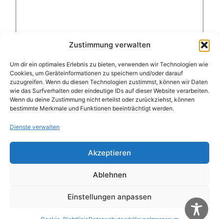
Zustimmung verwalten
Um dir ein optimales Erlebnis zu bieten, verwenden wir Technologien wie
Cookies, um Geräteinformationen zu speichern und/oder darauf
zuzugreifen. Wenn du diesen Technologien zustimmst, können wir Daten
Name
*
wie das Surfverhalten oder eindeutige IDs auf dieser Website verarbeiten.
Wenn du deine Zustimmung nicht erteilst oder zurückziehst, können
bestimmte Merkmale und Funktionen beeinträchtigt werden.
E-Mail-Adresse
*
Dienste verwalten
Website
Akzeptieren
Ablehnen
Name, E-Mail-Adresse und Website in diesem
Einstellungen anpassen
Browser für meinen nächsten Kommentar
speichern.