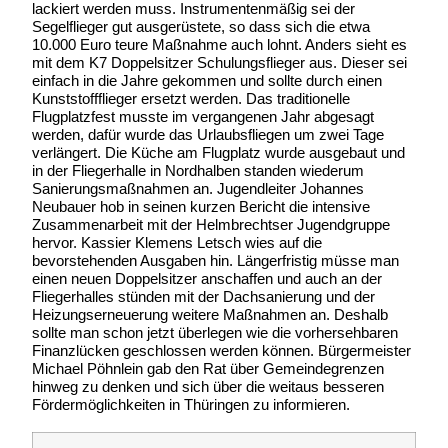
lackiert werden muss. Instrumentenmäßig sei der
Segelflieger gut ausgerüstete, so dass sich die etwa
10.000 Euro teure Maßnahme auch lohnt. Anders sieht es
mit dem K7 Doppelsitzer Schulungsflieger aus. Dieser sei
einfach in die Jahre gekommen und sollte durch einen
Kunststoffflieger ersetzt werden. Das traditionelle
Flugplatzfest musste im vergangenen Jahr abgesagt
werden, dafür wurde das Urlaubsfliegen um zwei Tage
verlängert. Die Küche am Flugplatz wurde ausgebaut und
in der Fliegerhalle in Nordhalben standen wiederum
Sanierungsmaßnahmen an. Jugendleiter Johannes
Neubauer hob in seinen kurzen Bericht die intensive
Zusammenarbeit mit der Helmbrechtser Jugendgruppe
hervor. Kassier Klemens Letsch wies auf die
bevorstehenden Ausgaben hin. Längerfristig müsse man
einen neuen Doppelsitzer anschaffen und auch an der
Fliegerhalles stünden mit der Dachsanierung und der
Heizungserneuerung weitere Maßnahmen an. Deshalb
sollte man schon jetzt überlegen wie die vorhersehbaren
Finanzlücken geschlossen werden können. Bürgermeister
Michael Pöhnlein gab den Rat über Gemeindegrenzen
hinweg zu denken und sich über die weitaus besseren
Fördermöglichkeiten in Thüringen zu informieren.