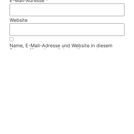
E-Mail-Adresse
*
Website
Name, E-Mail-Adresse und Website in diesem
Browser für meinen nächsten Kommentar
speichern.
Diese Website verwendet Akismet, um Spam zu
reduzieren.
Erfahre, wie deine Kommentardaten
verarbeitet werden.
Weitere Artikel
Alle Artikel