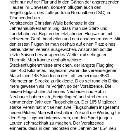
nicht nur auf der Flur und in den Gärten der angrenzenden
Häuser ihr Unwesen, sondern pflügten auch den
Segelflugplatz des Luftsportclub Nordhalben (LSC) in
Titschendorf um.
Vorsitzender Christian Walle berichtete in der
Jahreshauptversammlung, dass man die Start- und
Landebahn vor Beginn der letztjährigen Flugsaison mit
schwerem Gerät bearbeiten und neu ansähen musste. Mit
den ersten Flügen ist man deshalb auf einen Platz eines
befreundeten Vereins ausgewichen. Ansonsten bot die
letzte Saison hervorragendes Wetter mit sehr guter
Thermik. Man konnte deshalb weitere
Steckenflugkenntnisse erreichen, der längste Flug ging
über 460 Kilometer. Insgesamt waren die vereinseigenen
Maschinen 148 Stunden in der Luft, wobei man 4580
Kilometer an Strecke zurücklegte. Dies sei rund ein Drittel
mehr gewesen als im Vorjahr, so der Vorsitzende. Die
beiden Flugschüler Johannes Neubauer und Robin
Neubauer haben sich „Freigeflogen“ und streben im
kommenden Jahr den Flugschein an. Der 165 Mitglieder
starke Verein hat mit seinen zwei Flugschülern insgesamt
neuen Piloten. Man will deshalb in Zukunft die Werbung für
den Segelflugsport intensivieren, um den Sport jungen
Leuten schmackhaft zu machen. Der Vorsitzende
erinnerte, dass in den nächsten drei Jahren der LS4 neu