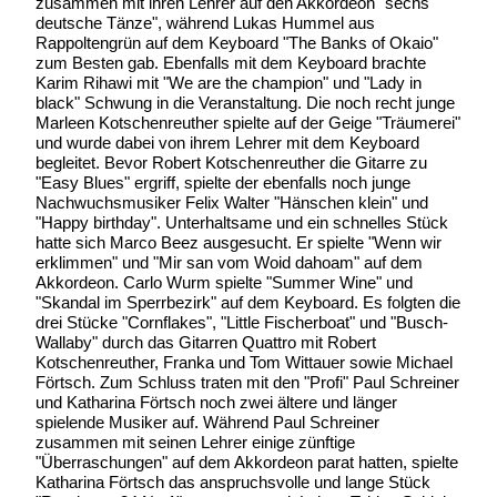
zusammen mit ihren Lehrer auf den Akkordeon "sechs
deutsche Tänze", während Lukas Hummel aus
Rappoltengrün auf dem Keyboard "The Banks of Okaio"
zum Besten gab. Ebenfalls mit dem Keyboard brachte
Karim Rihawi mit "We are the champion" und "Lady in
black" Schwung in die Veranstaltung. Die noch recht junge
Marleen Kotschenreuther spielte auf der Geige "Träumerei"
und wurde dabei von ihrem Lehrer mit dem Keyboard
begleitet. Bevor Robert Kotschenreuther die Gitarre zu
"Easy Blues" ergriff, spielte der ebenfalls noch junge
Nachwuchsmusiker Felix Walter "Hänschen klein" und
"Happy birthday". Unterhaltsame und ein schnelles Stück
hatte sich Marco Beez ausgesucht. Er spielte "Wenn wir
erklimmen" und "Mir san vom Woid dahoam" auf dem
Akkordeon. Carlo Wurm spielte "Summer Wine" und
"Skandal im Sperrbezirk" auf dem Keyboard. Es folgten die
drei Stücke "Cornflakes", "Little Fischerboat" und "Busch-
Wallaby" durch das Gitarren Quattro mit Robert
Kotschenreuther, Franka und Tom Wittauer sowie Michael
Förtsch. Zum Schluss traten mit den "Profi" Paul Schreiner
und Katharina Förtsch noch zwei ältere und länger
spielende Musiker auf. Während Paul Schreiner
zusammen mit seinen Lehrer einige zünftige
"Überraschungen" auf dem Akkordeon parat hatten, spielte
Katharina Förtsch das anspruchsvolle und lange Stück