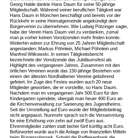
Georg Hable dankte Hans Daum für seine 50-jährige
Mitgliedschaft. Während seiner beruflichen Tätigkeit war
Hans Daum in München beschäftigt und bereits vor der
Rückkehr in seine Heimatgemeinde angekündigt dem
Bürgerverein zu übernehmen. Wie Ludwig Pötzinger sagte,
habe der Verein Hans Daum viel zu verdanken, zumal
man ja vorher keinen Vorsitzenden mehr finden konnte.
Weiterhin wären zur Ehrung von 25 Jahren Mitgliedschaft
angestanden: Markus Pöhnlein, Michael Pöhnlein und
Manfred Witkowski. In seinen Tätigkeitsbericht
bezeichnete der Vorsitzende das Jubiläumsfest als
Highlight des vergangenen Jahres. Zusammen mit den
örtlichen Vereinen wurde das 150-jährige Bestehen von
einem der ältesten Nordhalbener Vereine gebührend
gefeiert. Im Zuge des Festes wurden auch 20 neue
Mitglieder geworben, die er vorstellte, so Hans Daum.
Nachdem man im vergangenen Jahr 500 Euro für den
Kindergarten spendete, übergab man heuer 400 Euro an
die Kirchenverwaltung zur Sanierung des Jugendheims.
Seit der Umstellung auf Euro wurde der Mitgliedsbeitrag
nicht angepasst. Nunmehr sprach sich die Versammlung
für eine Erhöhung von zehn auf zwölf Euro aus.
Ehrenmitglieder zahlen statt bisher fünf künftig acht Euro.
Befürwortet wurde auch die Anlage von finanziellen Mitteln
beim Bürgersolarpark. Sobald die Raiffeisenbank die