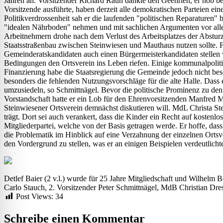
Jahren an. Vorsitzender Richard Rauh dankte den Geehrten, er hob beso
Vorsitzende ausführte, haben derzeit alle demokratischen Parteien ei
Politikverdrossenheit sah er die laufenden "politischen Reparaturen"
"idealen Nährboden" nehmen und mit sachlichen Argumenten vor allem 
Arbeitnehmern drohe nach dem Verlust des Arbeitsplatzes der Absturz
Staatsstraßenbau zwischen Steinwiesen und Mauthaus nutzen sollte. 
Gemeinderatskandidaten auch einen Bürgermeisterkandidaten stellen wi
Bedingungen den Ortsverein ins Leben riefen. Einige kommunalpoliti
Finanzierung habe die Staatsregierung die Gemeinde jedoch nicht beso
besonders die fehlenden Nutzungsvorschläge für die alte Halle. Dass
umzusiedeln, so Schmittnägel. Bevor die politische Prominenz zu d
Vorstandschaft hatte er ein Lob für den Ehrenvorsitzenden Manfred
Steinwiesener Ortsverein demnächst diskutieren will. MdL Christa St
trägt. Dort sei auch verankert, dass die Kinder ein Recht auf kosten
Mitgliederpartei, welche von der Basis getragen werde. Er hoffe, das
die Problematik im Hinblick auf eine Verzahnung der einzelnen Ortsve
den Vordergrund zu stellen, was er an einigen Beispielen verdeutlich
Detlef Baier (2 v.l.) wurde für 25 Jahre Mitgliedschaft und Wilhelm B
Carlo Stauch, 2. Vorsitzender Peter Schmittnägel, MdB Christian Dre
Post Views:
34
Schreibe einen Kommentar