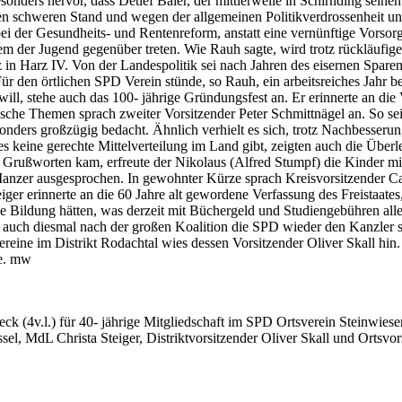
nders hervor, dass Detlef Baier, der mittlerweile in Schirnding seinen
nen schweren Stand und wegen der allgemeinen Politikverdrossenheit und
 bei der Gesundheits- und Rentenreform, anstatt eine vernünftige Vorso
der Jugend gegenüber treten. Wie Rauh sagte, wird trotz rückläufiger 
 in Harz IV. Von der Landespolitik sei nach Jahren des eisernen Spare
Für den örtlichen SPD Verein stünde, so Rauh, ein arbeitsreiches Ja
ll, stehe auch das 100- jährige Gründungsfest an. Er erinnerte an die
sche Themen sprach zweiter Vorsitzender Peter Schmittnägel an. So s
nders großzügig bedacht. Ähnlich verhielt es sich, trotz Nachbesserun
 es keine gerechte Mittelverteilung im Land gibt, zeigten auch die Üb
en Grußworten kam, erfreute der Nikolaus (Alfred Stumpf) die Kinder
 Manzer ausgesprochen. In gewohnter Kürze sprach Kreisvorsitzender 
eiger erinnerte an die 60 Jahre alt gewordene Verfassung des Freistaat
lose Bildung hätten, was derzeit mit Büchergeld und Studiengebühren all
s auch diesmal nach der großen Koalition die SPD wieder den Kanzler st
reine im Distrikt Rodachtal wies dessen Vorsitzender Oliver Skall hin.
te. mw
eck (4v.l.) für 40- jährige Mitgliedschaft im SPD Ortsverein Steinwiese
ssel, MdL Christa Steiger, Distriktvorsitzender Oliver Skall und Ortsv