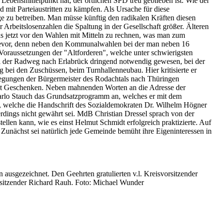
 Lebensmittelpunkt hat, der örtlichen SPD treu geblieben ist. Wie der
 mit Parteiaustritten zu kämpfen. Als Ursache für diese
rge zu betreiben. Man müsse künftig den radikalen Kräften diesen
Arbeitslosenzahlen die Spaltung in der Gesellschaft größer. Älteren
ns jetzt vor den Wahlen mit Mitteln zu rechnen, was man zum
hr bevor, denn neben den Kommunalwahlen bei der man neben 16
 Voraussetzungen der "Altforderen", welche unter schwierigsten
ei der Radweg nach Erlabrück dringend notwendig gewesen, bei der
g bei den Zuschüssen, beim Turnhallenneubau. Hier kritisierte er
erlegungen der Bürgermeister des Rodachtals nach Thüringen
 mit Geschenken. Neben mahnenden Worten an die Adresse der
Carlo Stauch das Grundsatzprogramm an, welches er mit dem
es, welche die Handschrift des Sozialdemokraten Dr. Wilhelm Högner
erdings nicht gewährt sei. MdB Christian Dressel sprach von der
ellen kann, wie es einst Helmut Schmidt erfolgreich praktizierte. Auf
 Zunächst sei natürlich jede Gemeinde bemüht ihre Eigeninteressen in
n ausgezeichnet. Den Geehrten gratulierten v.l. Kreisvorsitzender
orsitzender Richard Rauh. Foto: Michael Wunder