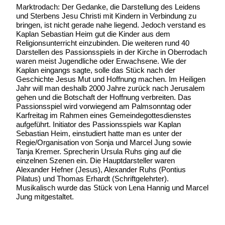
Marktrodach: Der Gedanke, die Darstellung des Leidens
und Sterbens Jesu Christi mit Kindern in Verbindung zu
bringen, ist nicht gerade nahe liegend. Jedoch verstand es
Kaplan Sebastian Heim gut die Kinder aus dem
Religionsunterricht einzubinden. Die weiteren rund 40
Darstellen des Passionsspiels in der Kirche in Oberrodach
waren meist Jugendliche oder Erwachsene. Wie der
Kaplan eingangs sagte, solle das Stück nach der
Geschichte Jesus Mut und Hoffnung machen. Im Heiligen
Jahr will man deshalb 2000 Jahre zurück nach Jerusalem
gehen und die Botschaft der Hoffnung verbreiten. Das
Passionsspiel wird vorwiegend am Palmsonntag oder
Karfreitag im Rahmen eines Gemeindegottesdienstes
aufgeführt. Initiator des Passionsspiels war Kaplan
Sebastian Heim, einstudiert hatte man es unter der
Regie/Organisation von Sonja und Marcel Jung sowie
Tanja Kremer. Sprecherin Ursula Ruhs ging auf die
einzelnen Szenen ein. Die Hauptdarsteller waren
Alexander Hefner (Jesus), Alexander Ruhs (Pontius
Pilatus) und Thomas Erhardt (Schriftgelehrter).
Musikalisch wurde das Stück von Lena Hannig und Marcel
Jung mitgestaltet.