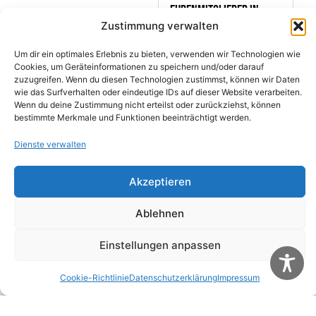
Ehrenmitglieder in
Zustimmung verwalten
seinen Reihen
Nordhalben: Für die
Geschrieben von
Michael
Um dir ein optimales Erlebnis zu bieten, verwenden wir Technologien wie
Unterstützung der
Wunder
Cookies, um Geräteinformationen zu speichern und/oder darauf
verschiedensten
Geschrieben am
13 April
zuzugreifen. Wenn du diesen Technologien zustimmst, können wir Daten
Projekte in Nordhalben
2003
wie das Surfverhalten oder eindeutige IDs auf dieser Website verarbeiten.
wurde dem
um 23:09 Uhr
Wenn du deine Zustimmung nicht erteilst oder zurückziehst, können
Bürgerverein...
bestimmte Merkmale und Funktionen beeinträchtigt werden.
Dienste verwalten
Akzeptieren
Ablehnen
Einstellungen anpassen
Cookie-Richtlinie
Datenschutzerklärung
Impressum