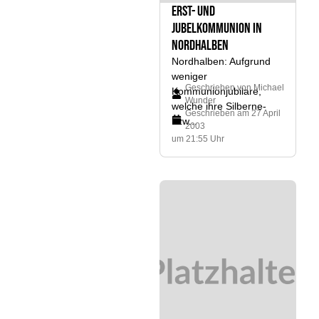
Erst- und
Jubelkommunion in
Nordhalben
Nordhalben: Aufgrund
weniger
Geschrieben von
Michael
Kommunionjubilare,
Wunder
welche ihre Silberne-
Geschrieben am
27 April
bzw...
2003
um 21:55 Uhr