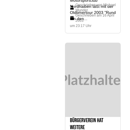
Motorsportclub
Geschrieben von
Michael
Nordhalben läßt mit der
Wunder
Oldtimertour 2003 "Rund
Geschrieben am
16 April
um den...
2003
um 23:17 Uhr
Bürgerverein hat
weitere