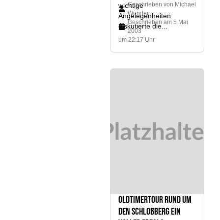
Geschrieben von
Michael
wichtige
Wunder
Angelegenheiten
Geschrieben am
5 Mai
diskutierte die...
2003
um 22:17 Uhr
Oldtimertour Rund um
den Schloßberg ein