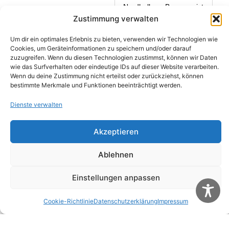
Nordhalben: Bremsen ist
schon auf vier Rädern
Zustimmung verwalten
mit dem Auto nicht
Geschrieben von
Michael
immer...
Um dir ein optimales Erlebnis zu bieten, verwenden wir Technologien wie
Wunder
Cookies, um Geräteinformationen zu speichern und/oder darauf
Geschrieben am
11 Mai
zuzugreifen. Wenn du diesen Technologien zustimmst, können wir Daten
2003
wie das Surfverhalten oder eindeutige IDs auf dieser Website verarbeiten.
um 22:10 Uhr
Wenn du deine Zustimmung nicht erteilst oder zurückziehst, können
bestimmte Merkmale und Funktionen beeinträchtigt werden.
Dienste verwalten
Akzeptieren
Ablehnen
Einstellungen anpassen
Cookie-Richtlinie
Datenschutzerklärung
Impressum