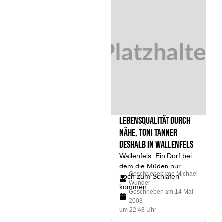
LebensQualität durch
Nähe, Toni Tanner
deshalb in Wallenfels
Wallenfels: Ein Dorf bei
dem die Müden nur
Geschrieben von
Michael
noch zum Schlafen
Wunder
kommen...
Geschrieben am
14 Mai
2003
um 22:48 Uhr