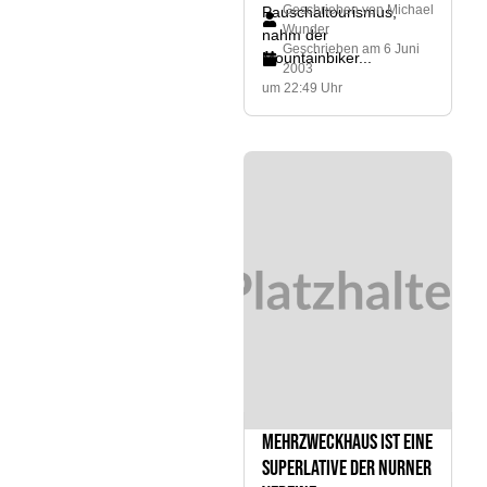
Geschrieben von
Michael
Pauschaltourismus,
Wunder
nahm der
Geschrieben am
6 Juni
Mountainbiker...
2003
um 22:49 Uhr
Mehrzweckhaus ist eine
Superlative der Nurner