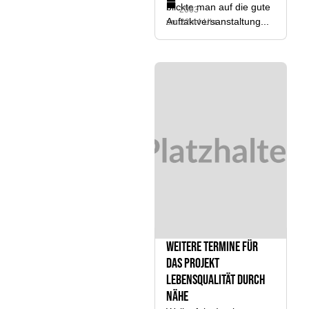
blickte man auf die gute
2003
Auftaktversanstaltung...
um 22:44 Uhr
Weitere Termine für
das Projekt
LebensQualität durch
Nähe