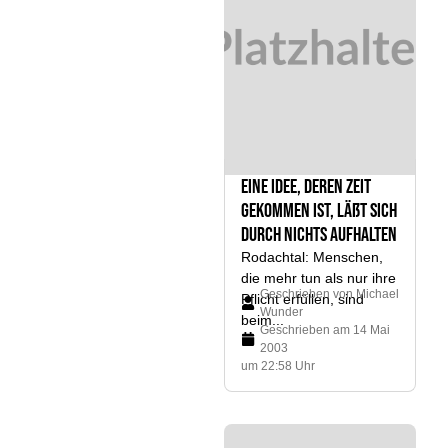
Eine Idee, deren Zeit
gekommen ist, läßt sich
durch nichts aufhalten
Rodachtal: Menschen,
die mehr tun als nur ihre
Geschrieben von
Michael
Pflicht erfüllen, sind
Wunder
beim...
Geschrieben am
14 Mai
2003
um 22:58 Uhr