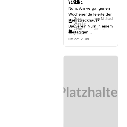
Vereine
Nurn: Am vergangenen
Wochenende feierte der
Geschrieben von
Michael
Mehrzweckhaus-
Wunder
Bauverein Nurn in einem
Geschrieben am
1 Juni
dreitägigen...
2003
um 22:12 Uhr