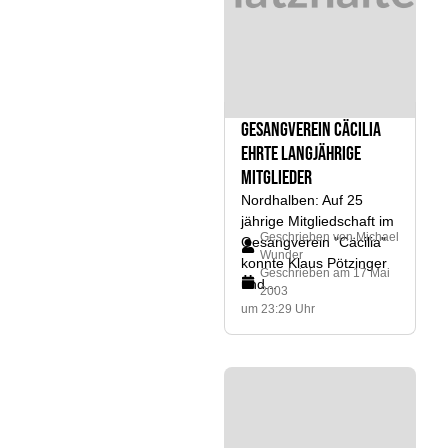
Gesangverein Cäcilia
ehrte langjährige
Mitglieder
Nordhalben: Auf 25
jährige Mitgliedschaft im
Geschrieben von
Michael
Gesangverein "Cäcilia"
Wunder
konnte Klaus Pötzinger
Geschrieben am
17 Mai
und...
2003
um 23:29 Uhr