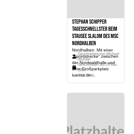
Stephan Schipper
Tagesschnellster beim
Stausee Slalom des MSC
Nordhalben
Nordhalben: Mit einer
Geschrieben von
Michael
"Sprintstrecke" zwischen
Wunder
der Nordwaldhalle und
Geschrieben am
25 Mai
dem Großparkplatz
2003
konnte der...
um 09:57 Uhr